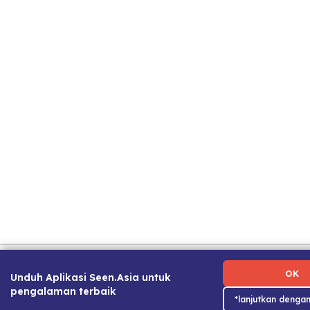
Ketentuan Penggunaan
|
Kebijakan Privasi
|
Tentang Kami
Kami
|
Panduan Karier
OK
Unduh Aplikasi Seen.Asia untuk
pengalaman terbaik
*lanjutkan denga