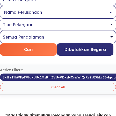
Nama Perusahaan
Cari
Dibutuhkan Segera
Active Filters:
Skill:
eTlhWFpTVldxUUc1MzRmZVUvVDkzMCswWlQrRzZjR3hLc3Evbjd
Clear All
"Maaf tidak ditemukan lowongan yang sesuai, silakan