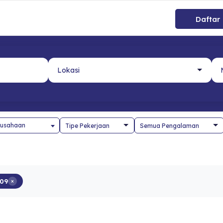
Daftar
usahaan
09
×