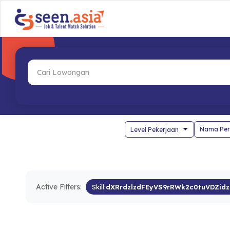
Nama Per
Active Filters:
Skill:
dXRrdzlzdFEyVS9rRWk2c0tuVDZidz