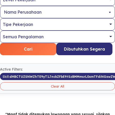
Nama Perusahaan
Cari
Dibutuhkan Segera
Active Filters:
Skill:
dHBCTUZSNWZhTE9yT1JnckZFbE9tSzBMMmsrL0xmTFdiNGxwZ
Clear All
"Maaf tidak ditemukan lowongan yang sesuai, silakan