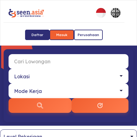
Daftar
Masuk
Perusahaan