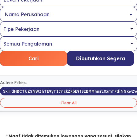
Nama Perusahaan
Cari
Dibutuhkan Segera
Active Filters:
Skill:
dHBCTUZSNWZhTE9yT1JnckZFbE9tSzBMMmsrL0xmTFdiNGxwZ
Clear All
"Maaf tidak ditemukan lowongan yang sesuai, silakan