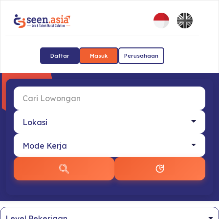
Daftar
Masuk
Perusahaan