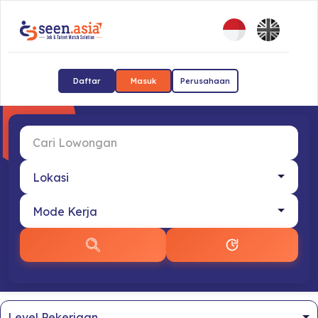
Daftar
Masuk
Perusahaan