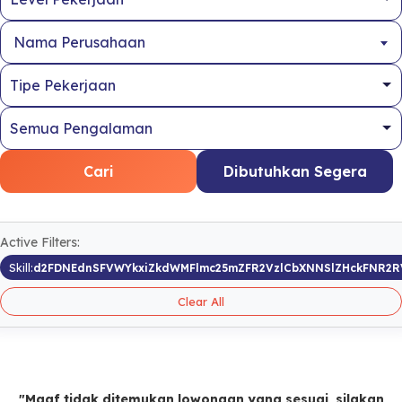
Nama Perusahaan
Cari
Dibutuhkan Segera
Active Filters:
Skill:
d2FDNEdnSFVWYkxiZkdWMFlmc25mZFR2VzlCbXNNSlZHckFNR2
Clear All
"Maaf tidak ditemukan lowongan yang sesuai, silakan