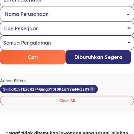
Nama Perusahaan
Cari
Dibutuhkan Segera
Active Filters:
×
Skill:
d0IvTEx6R2F4Qmg3Y0t0K1dNYmMvZz09
Clear All
"Maaf tidak ditemukan lowongan yang sesuai, silakan