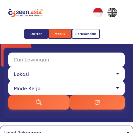
Daftar
Masuk
Perusahaan