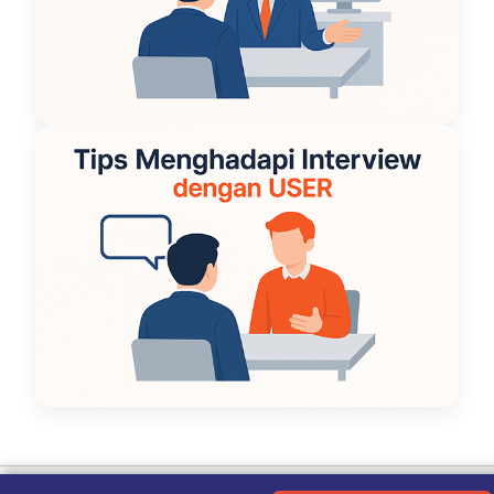
Ketentuan Penggunaan
|
Kebijakan Privasi
|
Tentang Kami