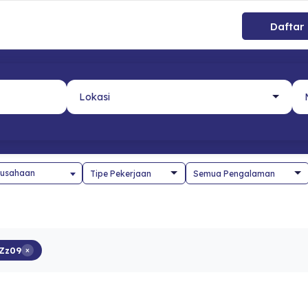
Daftar
usahaan
Zz09
×