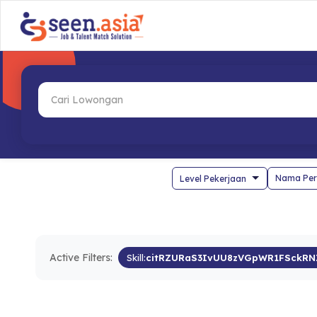
Nama Per
Active Filters:
Skill:
citRZURaS3IvUU8zVGpWR1FSckRN