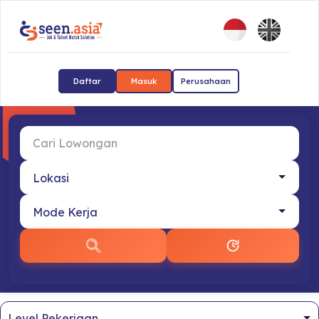
Daftar
Masuk
Perusahaan