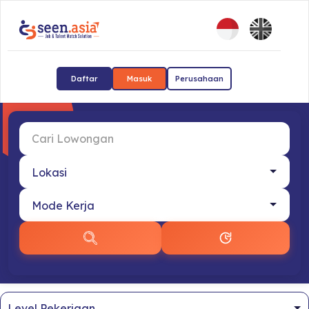
Daftar
Masuk
Perusahaan