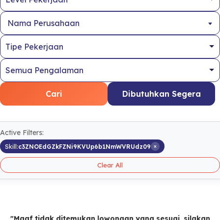
Nama Perusahaan
Cari
Dibutuhkan Segera
Active Filters:
×
Skill:
c3ZNOEdGZkFZNi9KVUp6b1NmWVRUdz09
Clear All
"Maaf tidak ditemukan lowongan yang sesuai, silakan