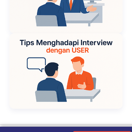
Ketentuan Penggunaan
|
Kebijakan Privasi
|
Tentang Kami