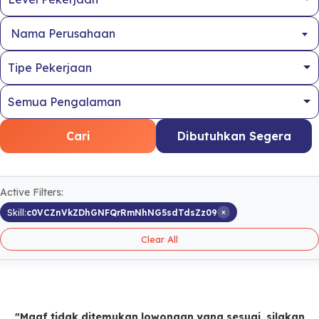
Nama Perusahaan
Cari
Dibutuhkan Segera
Active Filters:
×
Skill:
c0VCZnVkZDhGNFQrRmNhNG5sdTdsZz09
Clear All
"Maaf tidak ditemukan lowongan yang sesuai, silakan