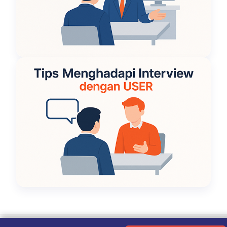
Ketentuan Penggunaan
|
Kebijakan Privasi
|
Tentang Kami