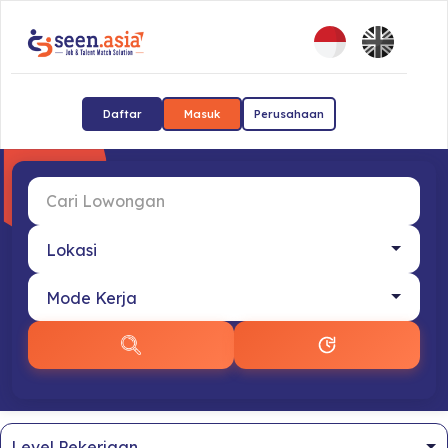
Daftar
Masuk
Perusahaan