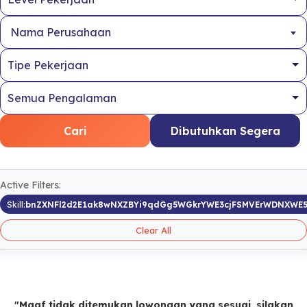
Nama Perusahaan
Cari
Dibutuhkan Segera
Active Filters:
Skill:
bnZXNFl2d2E1ak8wNXZBYi9qdGg5WGkrYWE3cjFSMVErWDNXWE
Clear All
"Maaf tidak ditemukan lowongan yang sesuai, silakan