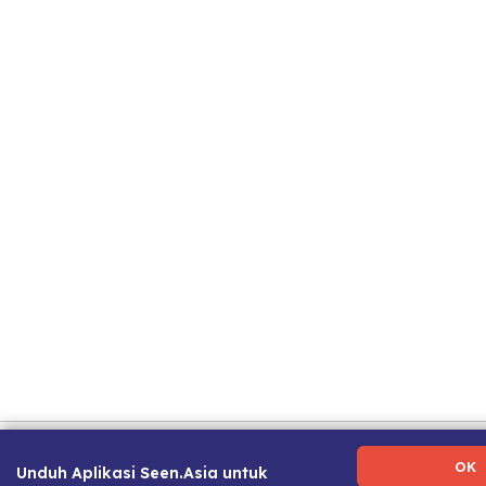
Ketentuan Penggunaan
|
Kebijakan Privasi
|
Tentang Kami
Kami
|
Panduan Karier
OK
Unduh Aplikasi Seen.Asia untuk