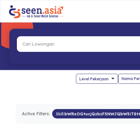
Nama Per
Active Filters:
Skill:
bWRxOGtucjQzbzF5NWJQbW5iTSt