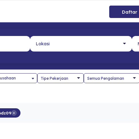
Daftar
usahaan
6dz09
×