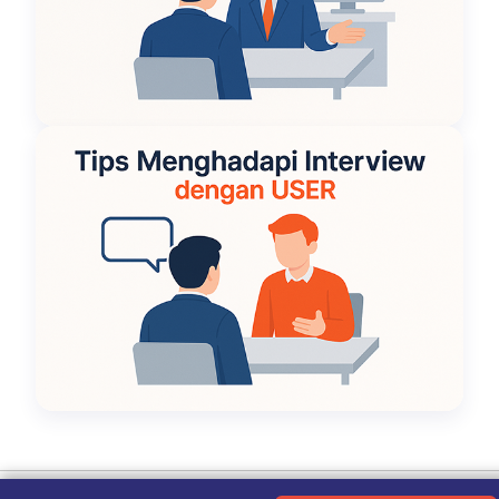
Ketentuan Penggunaan
|
Kebijakan Privasi
|
Tentang Kami