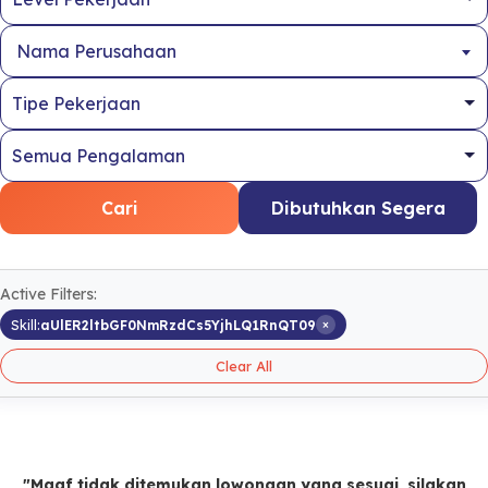
Nama Perusahaan
Cari
Dibutuhkan Segera
Active Filters:
×
Skill:
aUlER2ltbGF0NmRzdCs5YjhLQ1RnQT09
Clear All
"Maaf tidak ditemukan lowongan yang sesuai, silakan