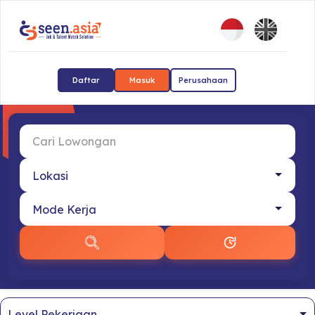
Daftar
Masuk
Perusahaan