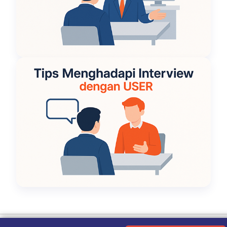
Ketentuan Penggunaan
|
Kebijakan Privasi
|
Tentang Kami