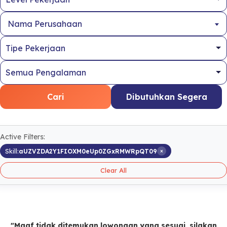
Nama Perusahaan
Cari
Dibutuhkan Segera
Active Filters:
×
Skill:
aUZVZDA2Y1FIOXM0eUp0ZGxRMWRpQT09
Clear All
"Maaf tidak ditemukan lowongan yang sesuai, silakan