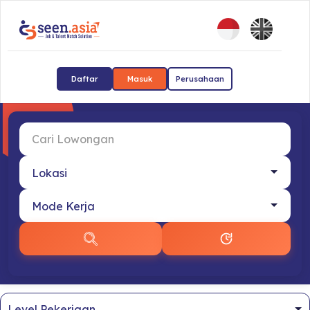
Daftar
Masuk
Perusahaan