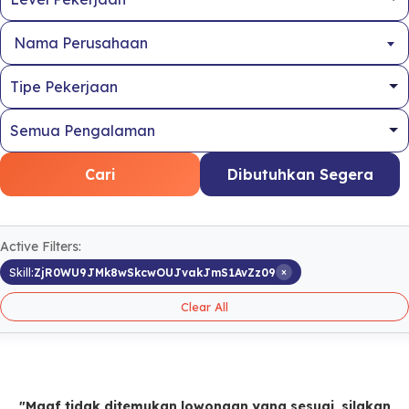
Nama Perusahaan
Cari
Dibutuhkan Segera
Active Filters:
×
Skill:
ZjR0WU9JMk8wSkcwOUJvakJmS1AvZz09
Clear All
"Maaf tidak ditemukan lowongan yang sesuai, silakan