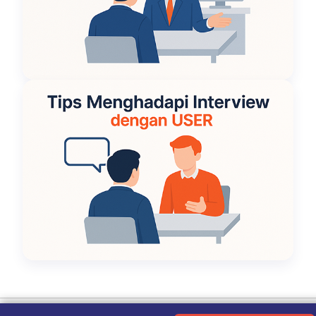
Ketentuan Penggunaan
|
Kebijakan Privasi
|
Tentang Kami