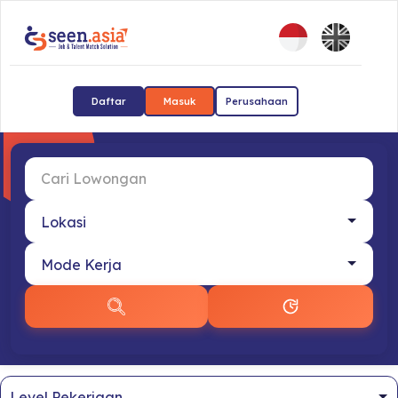
Daftar
Masuk
Perusahaan