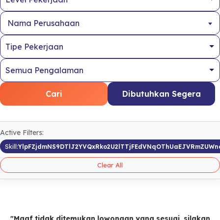
Nama Perusahaan
Cari
Dibutuhkan Segera
Active Filters:
Skill:
YlpFZjdmNS9DTlJ2YVQxRko2U2lTTjFEdVNqOThUaEJVRmZUWn
Clear All
"Maaf tidak ditemukan lowongan yang sesuai, silakan