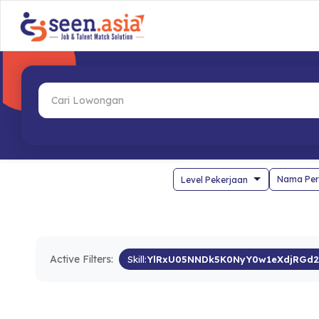
Nama Per
Active Filters:
Skill:
YlRxU05NNDk5K0NyY0w1eXdjRGd