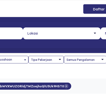
Daftar
usahaan
2bWVXWUZORldjTWZxejhuQlU3Uk9HST0
×