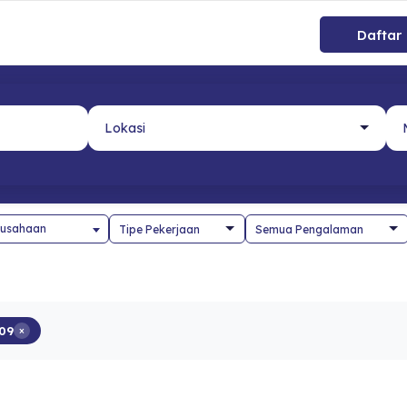
Daftar
usahaan
09
×