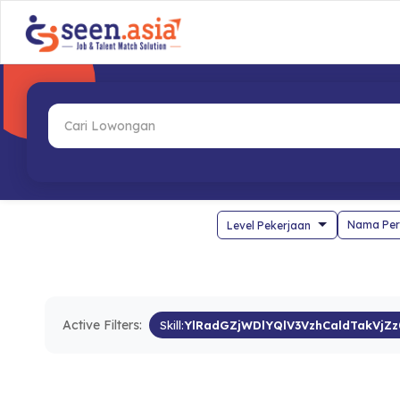
Nama Per
Active Filters:
Skill:
YlRadGZjWDlYQlV3VzhCaldTakVjZz