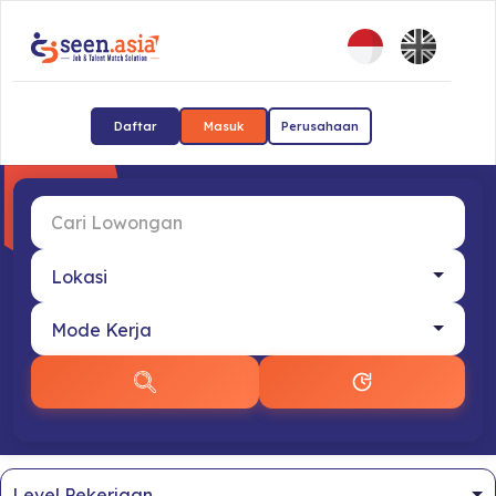
Daftar
Masuk
Perusahaan