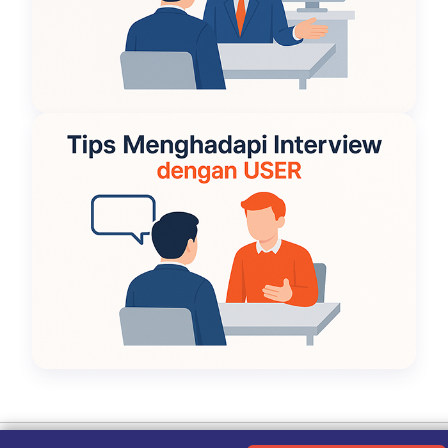
Ketentuan Penggunaan
|
Kebijakan Privasi
|
Tentang Kami