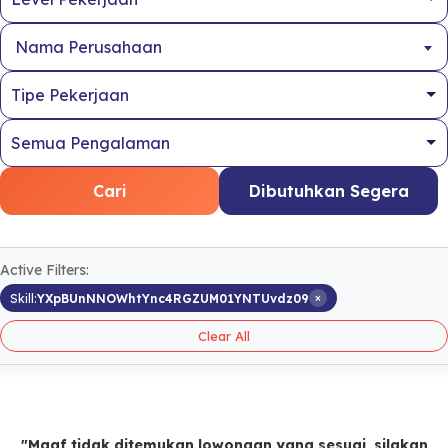
Nama Perusahaan
Cari
Dibutuhkan Segera
Active Filters:
×
Skill:
YXpBUnNNOWhtYnc4RGZUM01YNTUvdz09
Clear All
"Maaf tidak ditemukan lowongan yang sesuai, silakan