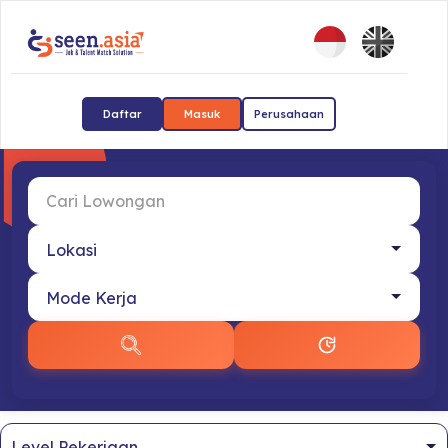
Daftar
Masuk
Perusahaan