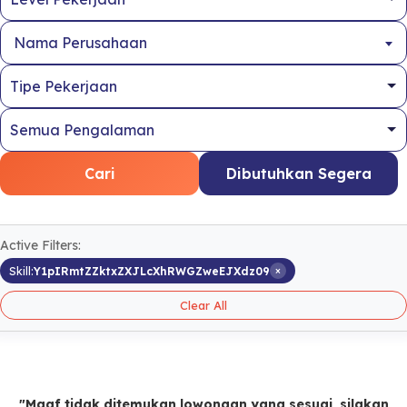
Nama Perusahaan
Cari
Dibutuhkan Segera
Active Filters:
×
Skill:
Y1pIRmtZZktxZXJLcXhRWGZweEJXdz09
Clear All
"Maaf tidak ditemukan lowongan yang sesuai, silakan