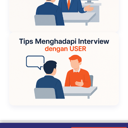
Ketentuan Penggunaan
|
Kebijakan Privasi
|
Tentang Kami