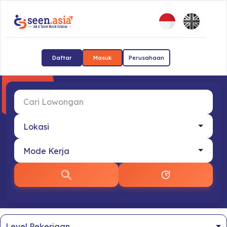
Daftar
Masuk
Perusahaan