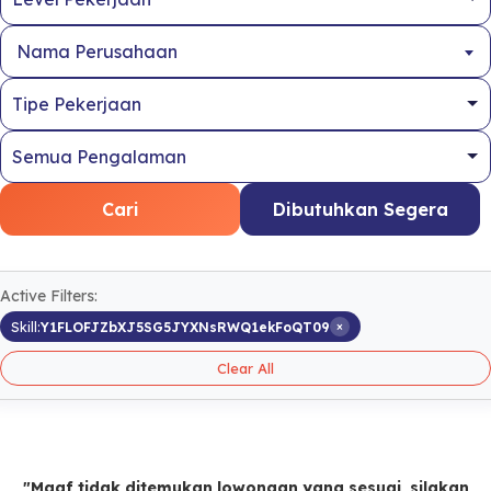
Nama Perusahaan
Cari
Dibutuhkan Segera
Active Filters:
×
Skill:
Y1FLOFJZbXJ5SG5JYXNsRWQ1ekFoQT09
Clear All
"Maaf tidak ditemukan lowongan yang sesuai, silakan