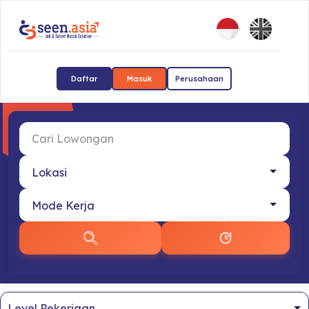
Daftar
Masuk
Perusahaan