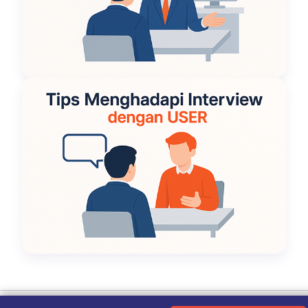
Ketentuan Penggunaan
|
Kebijakan Privasi
|
Tentang Kami