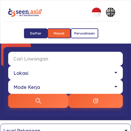
Daftar
Masuk
Perusahaan