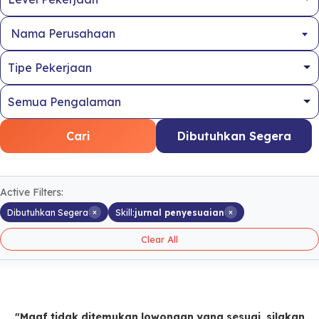
Nama Perusahaan
Cari
Dibutuhkan Segera
Active Filters:
×
×
Dibutuhkan Segera
Skill:
jurnal penyesuaian
Clear All
"Maaf tidak ditemukan lowongan yang sesuai, silakan