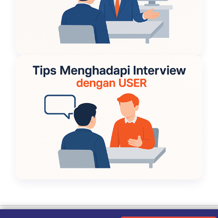
Ketentuan Penggunaan
|
Kebijakan Privasi
|
Tentang Kami