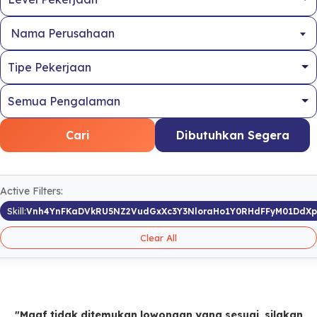
Nama Perusahaan
Cari
Dibutuhkan Segera
Active Filters:
Skill:
Vnh4YnFKaDVkRU5NZ2VudGxXc3Y3NloraHo1Y0RHdFFyM01DdX
Clear All
"Maaf tidak ditemukan lowongan yang sesuai, silakan