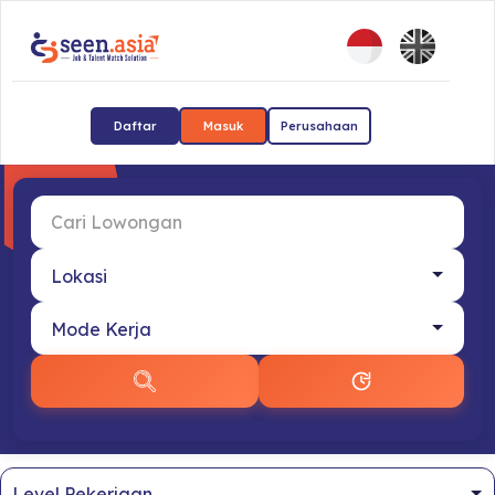
Daftar
Masuk
Perusahaan