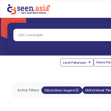
Nama Per
Active Filters:
Dibutuhkan Segera
×
Skill:
Critical Th