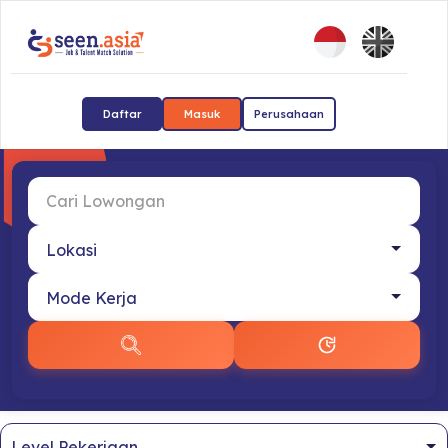
Daftar
Masuk
Perusahaan