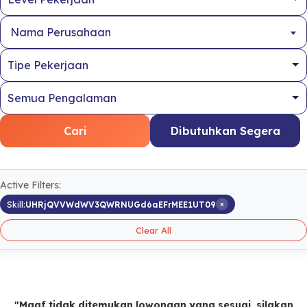
Nama Perusahaan
Cari
Dibutuhkan Segera
Active Filters:
×
Skill:
UHRjQVVWdWV3QWRNUGd6aEFrMEE1UT09
Clear All
"Maaf tidak ditemukan lowongan yang sesuai, silakan