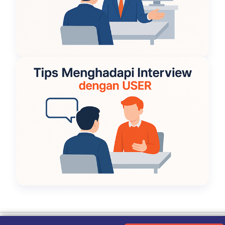
Ketentuan Penggunaan
|
Kebijakan Privasi
|
Tentang Kami