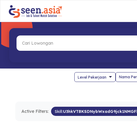
Nama Per
Active Filters:
Skill:
U3hkVTBKSDNybWxadG9jck1NMGF