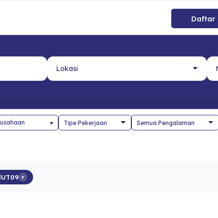
Daftar
usahaan
lUT09
×