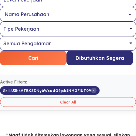
Nama Perusahaan
Cari
Dibutuhkan Segera
Active Filters:
×
Skill:
U3hkVTBKSDNybWxadG9jck1NMGFlUT09
Clear All
"Maaf tidak ditemukan lowongan yang sesuai, silakan