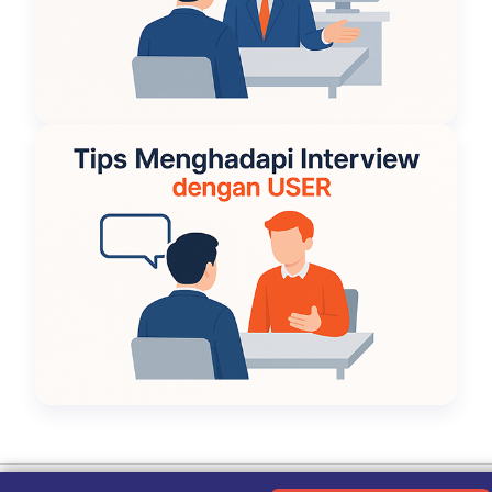
Ketentuan Penggunaan
|
Kebijakan Privasi
|
Tentang Kami