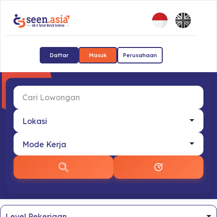
Daftar
Masuk
Perusahaan