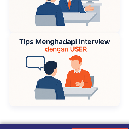
Ketentuan Penggunaan
|
Kebijakan Privasi
|
Tentang Kami