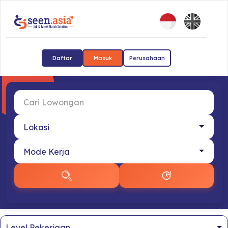
Daftar
Masuk
Perusahaan