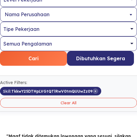
Nama Perusahaan
Cari
Dibutuhkan Segera
Active Filters:
×
Skill:
TkkwY25DTHpLVGtQTlRwV0tmQUUwZz09
Clear All
"Maaf tidak ditemukan lowongan yang sesuai, silakan