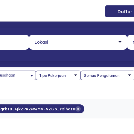
Daftar
usahaan
MXgrbzBJQkZPK2wwMVFVZGpIY2lhdz0
×