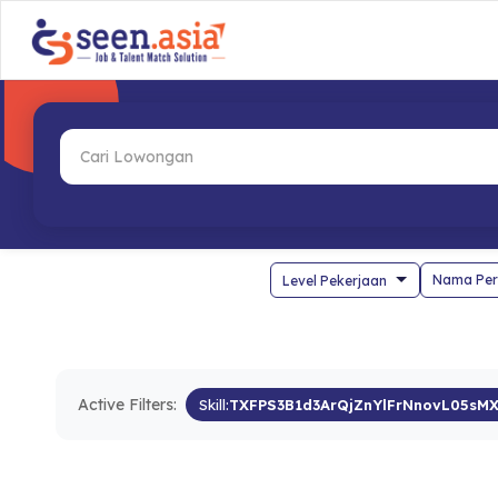
Nama Per
Active Filters:
Skill:
TXFPS3B1d3ArQjZnYlFrNnovL05s