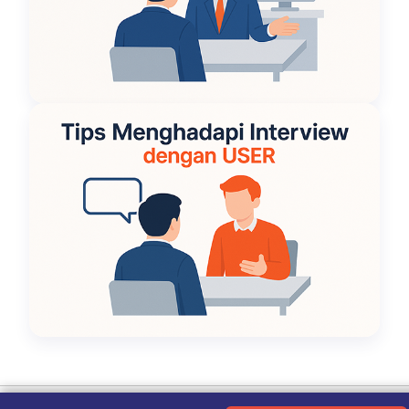
Ketentuan Penggunaan
|
Kebijakan Privasi
|
Tentang Kami