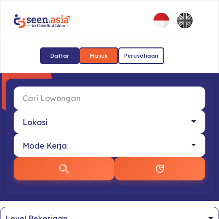
Daftar
Masuk
Perusahaan