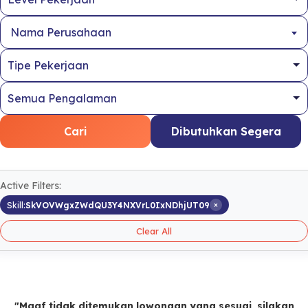
Nama Perusahaan
Cari
Dibutuhkan Segera
Active Filters:
×
Skill:
SkVOVWgxZWdQU3Y4NXVrL0IxNDhjUT09
Clear All
"Maaf tidak ditemukan lowongan yang sesuai, silakan