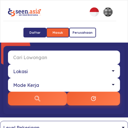
Daftar
Masuk
Perusahaan