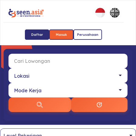
Daftar
Masuk
Perusahaan