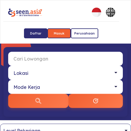
Daftar
Masuk
Perusahaan