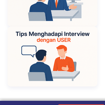
Ketentuan Penggunaan
|
Kebijakan Privasi
|
Tentang Kami