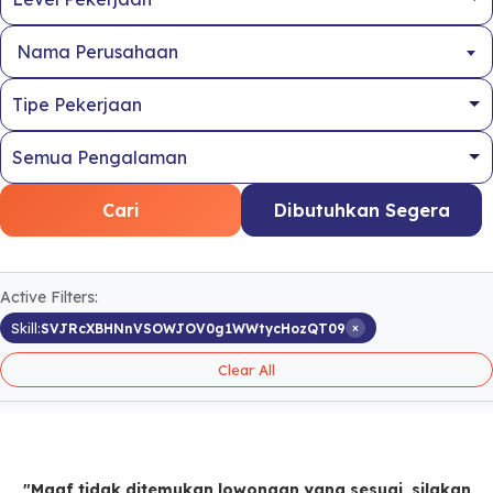
Nama Perusahaan
Cari
Dibutuhkan Segera
Active Filters:
×
Skill:
SVJRcXBHNnVSOWJOV0g1WWtycHozQT09
Clear All
"Maaf tidak ditemukan lowongan yang sesuai, silakan