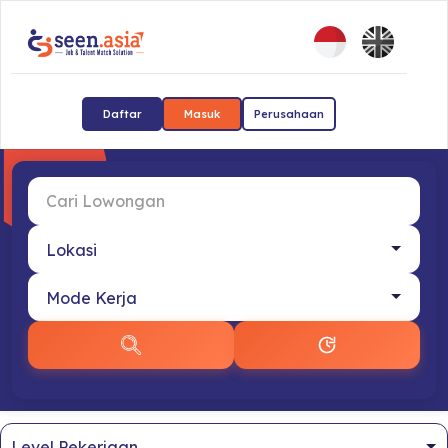
Daftar
Masuk
Perusahaan