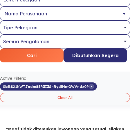
Nama Perusahaan
Cari
Dibutuhkan Segera
Active Filters:
×
Skill:
S21hWTJndm85R3I3SnRydlNmQWVndz09
Clear All
"Maaf tidak ditemukan lowongan yang sesuai, silakan