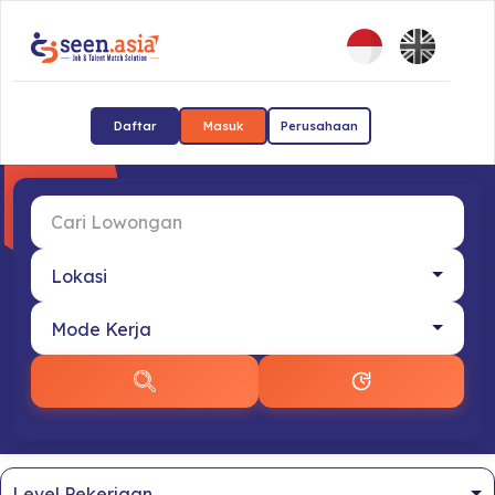
Daftar
Masuk
Perusahaan