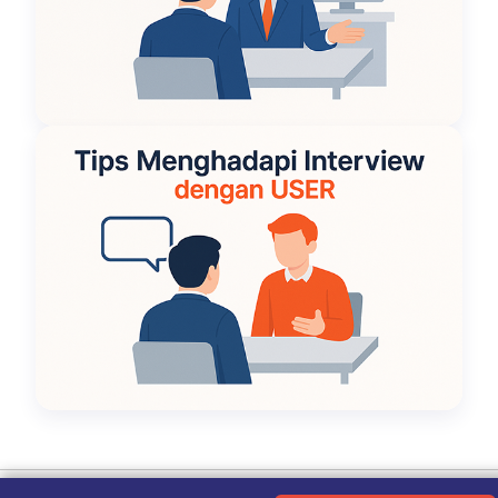
Ketentuan Penggunaan
|
Kebijakan Privasi
|
Tentang Kami