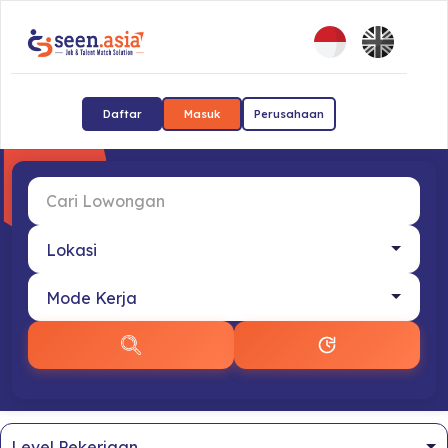
Daftar
Masuk
Perusahaan