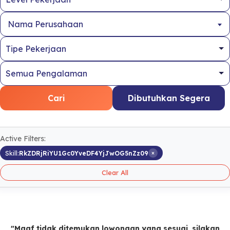
Nama Perusahaan
Cari
Dibutuhkan Segera
Active Filters:
×
Skill:
RkZDRjRiYU1Gc0YveDF4YjJwOG5nZz09
Clear All
"Maaf tidak ditemukan lowongan yang sesuai, silakan