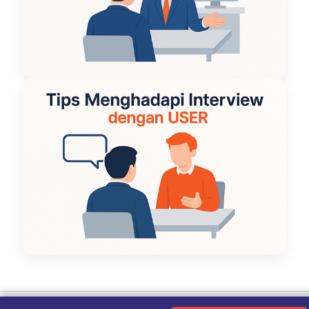
Ketentuan Penggunaan
|
Kebijakan Privasi
|
Tentang Kami