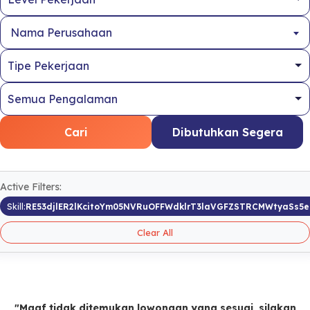
Nama Perusahaan
Cari
Dibutuhkan Segera
Active Filters:
Skill:
RE53djlER2lKcitoYm05NVRuOFFWdklrT3laVGFZSTRCMWtyaSs5
Clear All
"Maaf tidak ditemukan lowongan yang sesuai, silakan