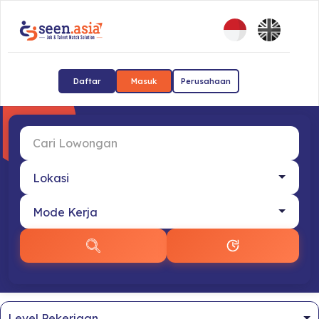
Daftar
Masuk
Perusahaan