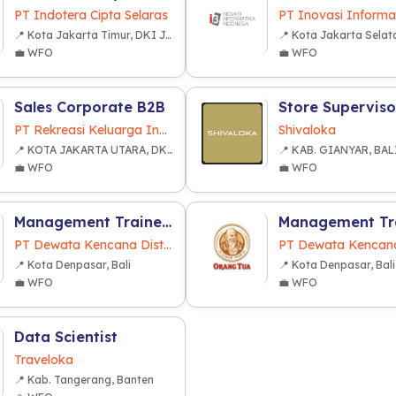
PT Indotera Cipta Selaras
📍 Kota Jakarta Timur, DKI Jakarta
💼 WFO
💼 WFO
Sales Corporate B2B
Store Superviso
PT Rekreasi Keluarga Indonesia
Shivaloka
📍 KOTA JAKARTA UTARA, DKI JAKARTA
📍 KAB. GIANYAR, BAL
💼 WFO
💼 WFO
Management Trainee - Sales Supervisor
PT Dewata Kencana Distribusi
📍 Kota Denpasar, Bali
📍 Kota Denpasar, Bali
💼 WFO
💼 WFO
Data Scientist
Traveloka
📍 Kab. Tangerang, Banten