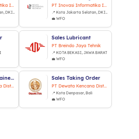
PT Inovasi Informatika Indonesia
PT Inovasi Informatika Indonesia
📍 Kota Jakarta Selatan, DKI Jakarta
📍 Kota Jakarta Selatan, DKI Jakarta
💼 WFO
r
Sales Lubricant
PT Breindo Jaya Tehnik
I
📍 KOTA BEKASI, JAWA BARAT
💼 WFO
Management Trainee - Sales Supervisor
Sales Taking Order
PT Dewata Kencana Distribusi
PT Dewata Kencana Distribusi
📍 Kota Denpasar, Bali
💼 WFO