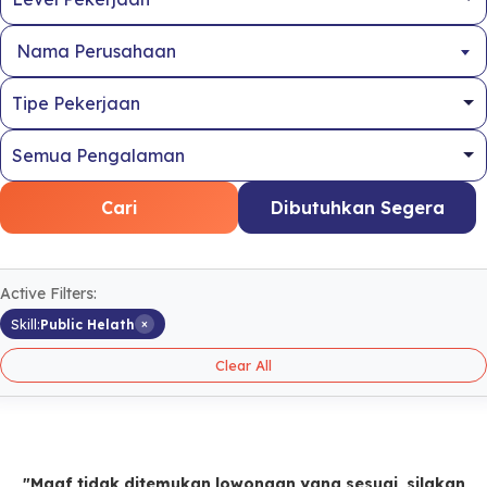
Nama Perusahaan
Cari
Dibutuhkan Segera
Active Filters:
×
Skill:
Public Helath
Clear All
"Maaf tidak ditemukan lowongan yang sesuai, silakan