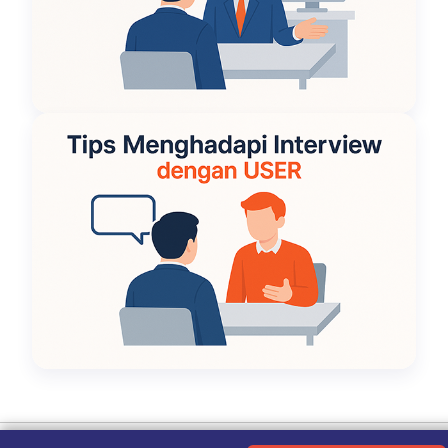
Ketentuan Penggunaan
|
Kebijakan Privasi
|
Tentang Kami