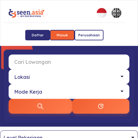
Daftar
Masuk
Perusahaan