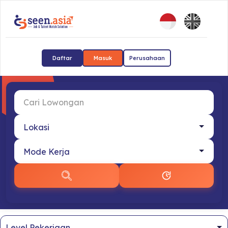
Daftar
Masuk
Perusahaan