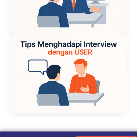
Ketentuan Penggunaan
|
Kebijakan Privasi
|
Tentang Kami