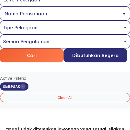
Nama Perusahaan
Cari
Dibutuhkan Segera
Active Filters:
×
Skill:
PSAK
Clear All
"Maaf tidak ditemukan lowongan yang sesuai, silakan