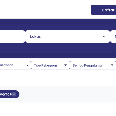
Daftar
usahaan
NVQT09
×