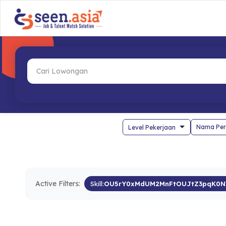
Nama Per
Active Filters:
Skill:
OU5rY0xMdUM2MnFtOUJtZ3pqK0