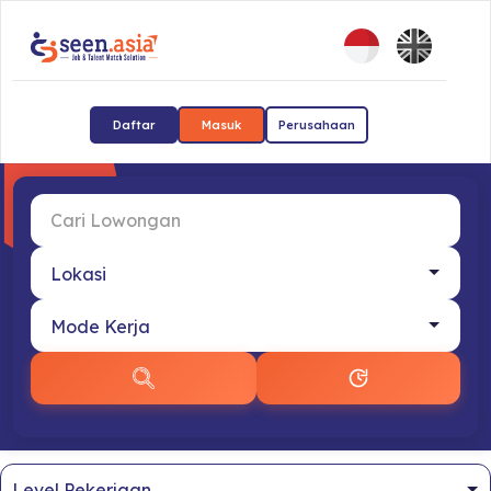
Daftar
Masuk
Perusahaan