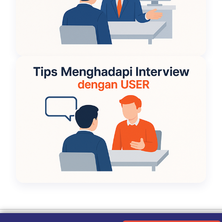
Ketentuan Penggunaan
|
Kebijakan Privasi
|
Tentang Kami