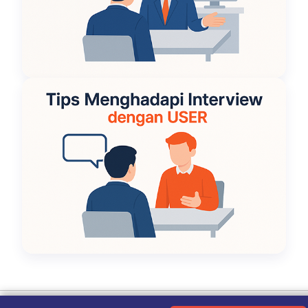
Ketentuan Penggunaan
|
Kebijakan Privasi
|
Tentang Kami