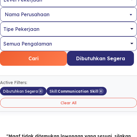
Nama Perusahaan
Cari
Dibutuhkan Segera
Active Filters:
×
×
Dibutuhkan Segera
Skill:
Communication Skill
Clear All
"Maaf tidak ditemukan lowongan yang sesuai, silakan