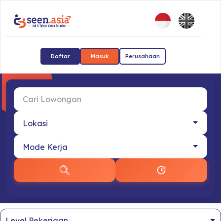
Daftar
Masuk
Perusahaan