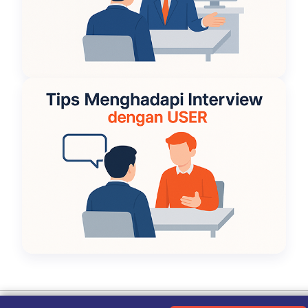
Ketentuan Penggunaan
|
Kebijakan Privasi
|
Tentang Kami