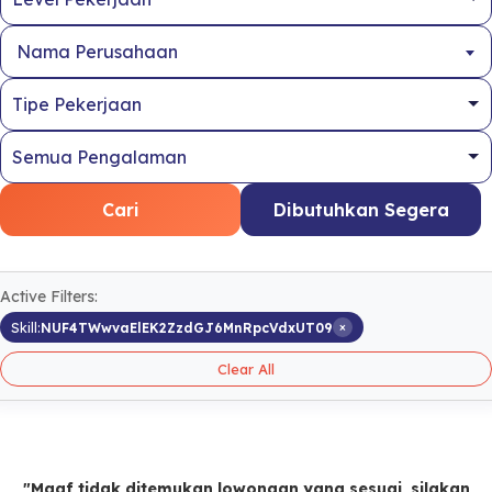
Nama Perusahaan
Cari
Dibutuhkan Segera
Active Filters:
×
Skill:
NUF4TWwvaElEK2ZzdGJ6MnRpcVdxUT09
Clear All
"Maaf tidak ditemukan lowongan yang sesuai, silakan