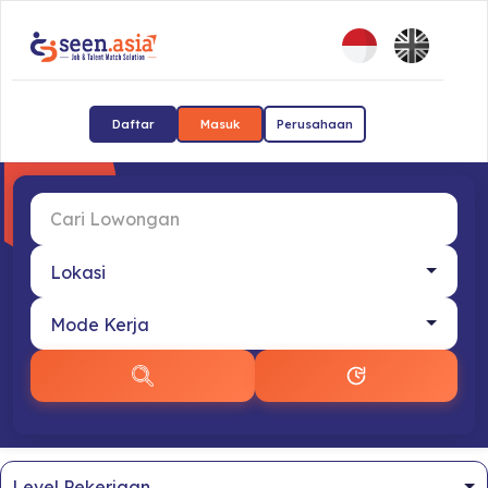
Daftar
Masuk
Perusahaan