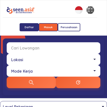
Daftar
Masuk
Perusahaan