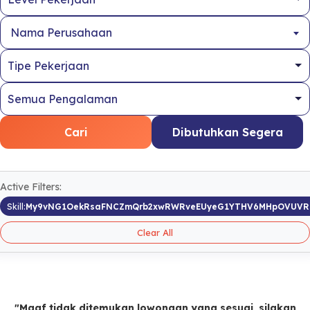
Nama Perusahaan
Cari
Dibutuhkan Segera
Active Filters:
Skill:
My9vNG1OekRsaFNCZmQrb2xwRWRveEUyeG1YTHV6MHpOVUV
Clear All
"Maaf tidak ditemukan lowongan yang sesuai, silakan