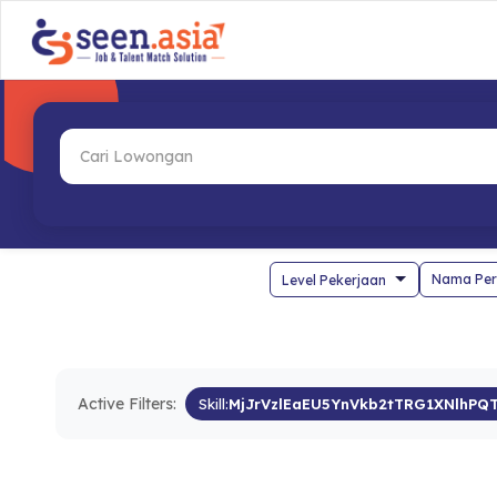
Nama Per
Active Filters:
Skill:
MjJrVzlEaEU5YnVkb2tTRG1XNlhPQ