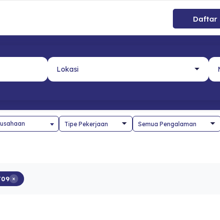
Daftar
usahaan
T09
×