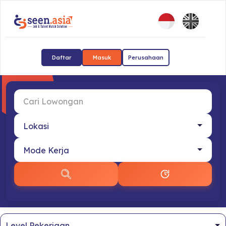
Daftar
Masuk
Perusahaan