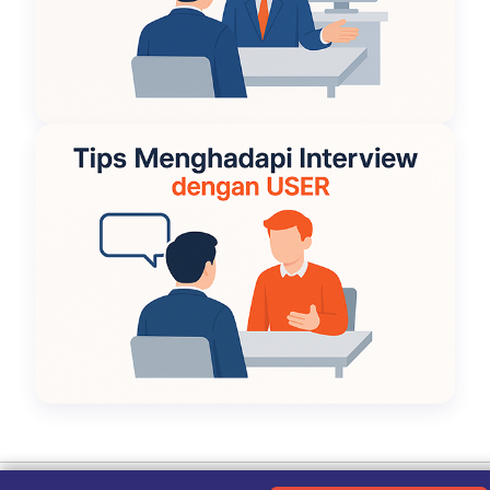
Ketentuan Penggunaan
|
Kebijakan Privasi
|
Tentang Kami