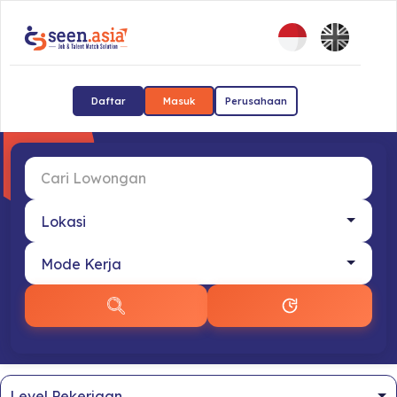
Daftar
Masuk
Perusahaan