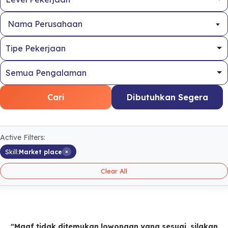
Nama Perusahaan
Cari
Dibutuhkan Segera
Active Filters:
×
Skill:
Market place
Clear All
"Maaf tidak ditemukan lowongan yang sesuai, silakan